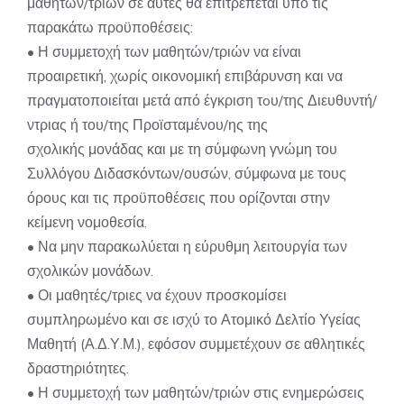
μαθητών/τριών σε αυτές θα επιτρέπεται υπό τις
παρακάτω προϋποθέσεις:
• Η συμμετοχή των μαθητών/τριών να είναι
προαιρετική, χωρίς οικονομική επιβάρυνση και να
πραγματοποιείται μετά από έγκριση τoυ/της Διευθυντή/
ντριας ή του/της Προϊσταμένου/ης της
σχολικής μονάδας και με τη σύμφωνη γνώμη του
Συλλόγου Διδασκόντων/ουσών, σύμφωνα με τους
όρους και τις προϋποθέσεις που ορίζονται στην
κείμενη νομοθεσία.
• Να μην παρακωλύεται η εύρυθμη λειτουργία των
σχολικών μονάδων.
• Οι μαθητές/τριες να έχουν προσκομίσει
συμπληρωμένο και σε ισχύ το Ατομικό Δελτίο Υγείας
Μαθητή (Α.Δ.Υ.Μ.), εφόσον συμμετέχουν σε αθλητικές
δραστηριότητες.
• Η συμμετοχή των μαθητών/τριών στις ενημερώσεις