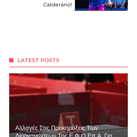
Calderano!
LATEST POSTS
Αλλαγές Στις Προκηρύξεις Των
Διοργανώσεων Της Ε.Φ.Ο.Επ.Α. Για