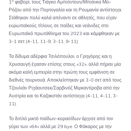
ο
1
φαβορί, τους Τιάγκο Αμπιόντουν/Μπιάνκα Μέι-
Ρόζου από την Πορτογαλία και τη Ρουμανία αντίστοιχα.
Στάθηκαν πολύ καλά απέναντι σε αθλητές, που είχαν
ευρωπαϊκούς τίτλους σε παίδες και νεάνιδες στο
Ευρωπαϊκό πρωτάθλημα του 2023 και κάμφθηκαν με
3-1 σετ (4-11, 11-9, 3-11, 9-11).
Τα δίδυμα αδέρφια Τσιλόπουλοι, ο Γρηγόρης και η
Χρυσαυγή έχασαν επίσης στους «32», αλλά πήραν μία
ακόμα καλή εμπειρία στην πρώτη τους εμφάνιση σε
διεθνές τουρνουά. Αποκλείστηκαν με 3-0 σετ από τους
Τζουλιάν Ριχάουτσεκ/Σαρβινόζ Μιρκαντίροβα από την
Αυστρία και το Καζακστάν αντίστοιχα (4-11, 4-11, 3-
11).
Το διπλό μικτό παίδων-κορασίδων άρχισε από τον
γύρο των «64» αλλά με 29 bye. Ο Φάκαρος με την