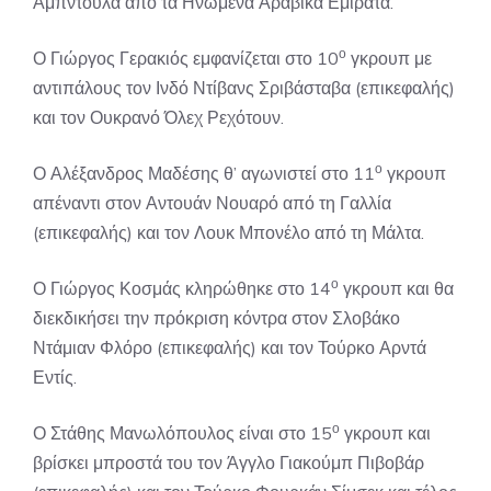
Αμπντούλα από τα Ηνωμένα Αραβικά Εμιράτα.
ο
Ο Γιώργος Γερακιός εμφανίζεται στο 10
γκρουπ με
αντιπάλους τον Ινδό Ντίβανς Σριβάσταβα (επικεφαλής)
και τον Ουκρανό Όλεχ Ρεχότουν.
ο
Ο Αλέξανδρος Μαδέσης θ’ αγωνιστεί στο 11
γκρουπ
απέναντι στον Αντουάν Νουαρό από τη Γαλλία
(επικεφαλής) και τον Λουκ Μπονέλο από τη Μάλτα.
ο
Ο Γιώργος Κοσμάς κληρώθηκε στο 14
γκρουπ και θα
διεκδικήσει την πρόκριση κόντρα στον Σλοβάκο
Ντάμιαν Φλόρο (επικεφαλής) και τον Τούρκο Αρντά
Εντίς.
ο
Ο Στάθης Μανωλόπουλος είναι στο 15
γκρουπ και
βρίσκει μπροστά του τον Άγγλο Γιακούμπ Πιβοβάρ