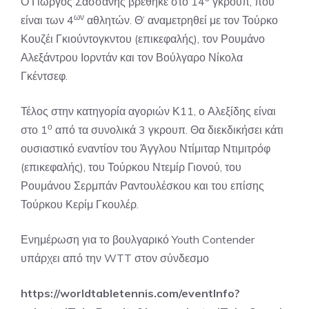
Ο Γιώργος Σασσάνης βρέθηκε στο 14
γκρουπ, που
ων
είναι των 4
αθλητών. Θ’ αναμετρηθεί με τον Τούρκο
Κουζέι Γκιούντογκντου (επικεφαλής), τον Ρουμάνο
Αλεξάντρου Ιορντάν και τον Βούλγαρο Νίκολα
Γκέντσεφ.
Τέλος στην κατηγορία αγοριών Κ11, ο Αλεξίδης είναι
ο
στο 1
από τα συνολικά 3 γκρουπ. Θα διεκδικήσει κάτι
ουσιαστικό εναντίον του Άγγλου Ντίμιταρ Ντιμιτρόφ
(επικεφαλής), του Τούρκου Ντεμίρ Γιονού, του
Ρουμάνου Σερμπάν Ραντουλέσκου και του επίσης
Τούρκου Κερίμ Γκουλέρ.
Ενημέρωση για το βουλγαρικό Youth Contender
υπάρχει από την WTT στον σύνδεσμο
https://worldtabletennis.com/eventInfo?