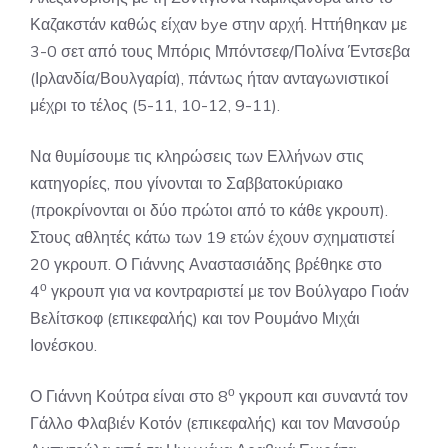
Καζακστάν καθώς είχαν bye στην αρχή. Ηττήθηκαν με
3-0 σετ από τους Μπόρις Μπόντσεφ/Πολίνα Έντσεβα
(Ιρλανδία/Βουλγαρία), πάντως ήταν ανταγωνιστικοί
μέχρι το τέλος (5-11, 10-12, 9-11).
Να θυμίσουμε τις κληρώσεις των Ελλήνων στις
κατηγορίες, που γίνονται το Σαββατοκύριακο
(προκρίνονται οι δύο πρώτοι από το κάθε γκρουπ).
Στους αθλητές κάτω των 19 ετών έχουν σχηματιστεί
20 γκρουπ. Ο Γιάννης Αναστασιάδης βρέθηκε στο
ο
4
γκρουπ για να κοντραριστεί με τον Βούλγαρο Γιοάν
Βελίτσκοφ (επικεφαλής) και τον Ρουμάνο Μιχάι
Ιονέσκου.
ο
Ο Γιάννη Κούτρα είναι στο 8
γκρουπ και συναντά τον
Γάλλο Φλαβιέν Κοτόν (επικεφαλής) και τον Μανσούρ