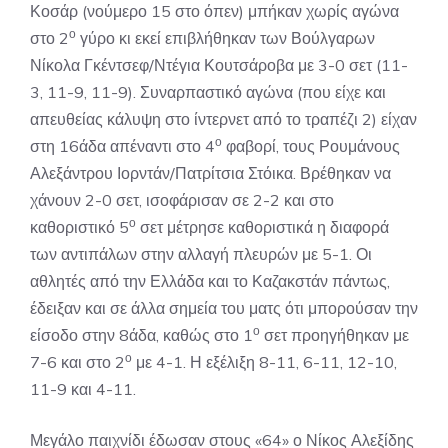
Κοσάρ (νούμερο 15 στο όπεν) μπήκαν χωρίς αγώνα
ο
στο 2
γύρο κι εκεί επιβλήθηκαν των Βούλγαρων
Νίκολα Γκέντσεφ/Ντέγια Κουτσάροβα με 3-0 σετ (11-
3, 11-9, 11-9). Συναρπαστικό αγώνα (που είχε και
απευθείας κάλυψη στο ίντερνετ από το τραπέζι 2) είχαν
ο
στη 16άδα απέναντι στο 4
φαβορί, τους Ρουμάνους
Αλεξάντρου Ιορντάν/Πατρίτσια Στόικα. Βρέθηκαν να
χάνουν 2-0 σετ, ισοφάρισαν σε 2-2 και στο
ο
καθοριστικό 5
σετ μέτρησε καθοριστικά η διαφορά
των αντιπάλων στην αλλαγή πλευρών με 5-1. Οι
αθλητές από την Ελλάδα και το Καζακστάν πάντως,
έδειξαν και σε άλλα σημεία του ματς ότι μπορούσαν την
ο
είσοδο στην 8άδα, καθώς στο 1
σετ προηγήθηκαν με
ο
7-6 και στο 2
με 4-1. Η εξέλιξη 8-11, 6-11, 12-10,
11-9 και 4-11.
Μεγάλο παιχνίδι έδωσαν στους «64» ο Νίκος Αλεξίδης