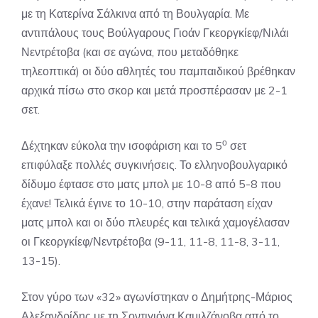
με τη Κατερίνα Σάλκινα από τη Βουλγαρία. Με
αντιπάλους τους Βούλγαρους Γιοάν Γκεοργκίεφ/Νιλάι
Νεντρέτοβα (και σε αγώνα, που μεταδόθηκε
τηλεοπτικά) οι δύο αθλητές του παμπαιδικού βρέθηκαν
αρχικά πίσω στο σκορ και μετά προσπέρασαν με 2-1
σετ.
ο
Δέχτηκαν εύκολα την ισοφάριση και το 5
σετ
επιφύλαξε πολλές συγκινήσεις. Το ελληνοβουλγαρικό
δίδυμο έφτασε στο ματς μπολ με 10-8 από 5-8 που
έχανε! Τελικά έγινε το 10-10, στην παράταση είχαν
ματς μπολ και οι δύο πλευρές και τελικά χαμογέλασαν
οι Γκεοργκίεφ/Νεντρέτοβα (9-11, 11-8, 11-8, 3-11,
13-15).
Στον γύρο των «32» αγωνίστηκαν ο Δημήτρης-Μάριος
Αλεξανδρίδης με τη Σοντιγιόνα Καμιλζάνοβα από το