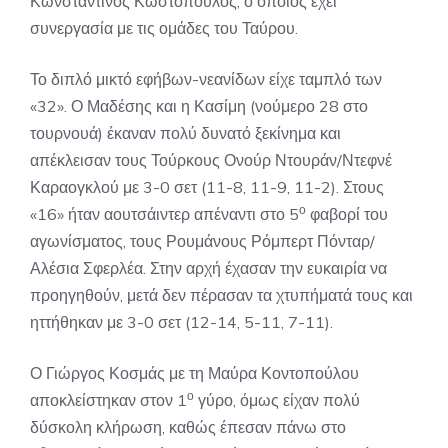
Κωνσταντίνος Κωστόπουλος, ο οποίος έχει
συνεργασία με τις ομάδες του Ταύρου.
Το διπλό μικτό εφήβων-νεανίδων είχε ταμπλό των
«32». Ο Μαδέσης και η Κασίμη (νούμερο 28 στο
τουρνουά) έκαναν πολύ δυνατό ξεκίνημα και
απέκλεισαν τους Τούρκους Ονούρ Ντουράν/Ντεφνέ
Καραογκλού με 3-0 σετ (11-8, 11-9, 11-2). Στους
ο
«16» ήταν αουτσάιντερ απέναντι στο 5
φαβορί του
αγωνίσματος, τους Ρουμάνους Ρόμπερτ Πόνταρ/
Αλέσια Σφερλέα. Στην αρχή έχασαν την ευκαιρία να
προηγηθούν, μετά δεν πέρασαν τα χτυπήματά τους και
ηττήθηκαν με 3-0 σετ (12-14, 5-11, 7-11).
Ο Γιώργος Κοσμάς με τη Μαύρα Κοντοπούλου
ο
αποκλείστηκαν στον 1
γύρο, όμως είχαν πολύ
δύσκολη κλήρωση, καθώς έπεσαν πάνω στο