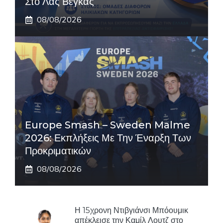
Στο Λας Βέγκας
08/08/2026
Europe Smash – Sweden Malme
2026: Εκπλήξεις Με Την Έναρξη Των
Προκριματικών
08/08/2026
Η 15χρονη Ντιβγιάνσι Μπόουμικ
απέκλεισε την Καμίλ Λουτζ στο