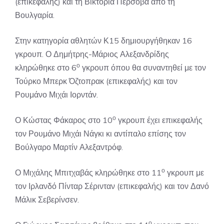
(επικεφαλής) και τη Βικτόρια Πέρσοβα από τη
Βουλγαρία.
Στην κατηγορία αθλητών Κ15 δημιουργήθηκαν 16
γκρουπ. Ο Δημήτρης-Μάριος Αλεξανδρίδης
ο
κληρώθηκε στο 6
γκρουπ όπου θα συναντηθεί με τον
Τούρκο Μπερκ Όζτοπρακ (επικεφαλής) και τον
Ρουμάνο Μιχάι Ιορντάν.
ο
Ο Κώστας Φάκαρος στο 10
γκρουπ έχει επικεφαλής
τον Ρουμάνο Μιχάι Νάγκι κι αντίπαλο επίσης τον
Βούλγαρο Μαρτίν Αλεξαντρόφ.
ο
Ο Μιχάλης Μπιτχαβάς κληρώθηκε στο 11
γκρουπ με
τον Ιρλανδό Πίνταρ Σέρινταν (επικεφαλής) και τον Δανό
Μάλικ Σεβερίνσεν.
ο