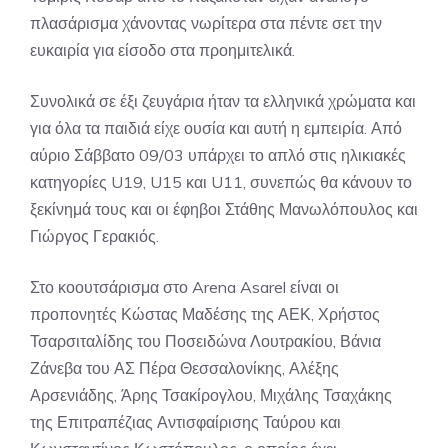
πλασάρισμα χάνοντας νωρίτερα στα πέντε σετ την
ευκαιρία για είσοδο στα προημιτελικά.
Συνολικά σε έξι ζευγάρια ήταν τα ελληνικά χρώματα και
για όλα τα παιδιά είχε ουσία και αυτή η εμπειρία. Από
αύριο Σάββατο 09/03 υπάρχει το απλό στις ηλικιακές
κατηγορίες U19, U15 και U11, συνεπώς θα κάνουν το
ξεκίνημά τους και οι έφηβοι Στάθης Μανωλόπουλος και
Γιώργος Γερακιός.
Στο κοουτσάρισμα στο Arena Asarel είναι οι
προπονητές Κώστας Μαδέσης της ΑΕΚ, Χρήστος
Τσαρσιταλίδης του Ποσειδώνα Λουτρακίου, Βάνια
Ζάνεβα του ΑΣ Πέρα Θεσσαλονίκης, Αλέξης
Αρσενιάδης, Άρης Τσακίρογλου, Μιχάλης Τσαχάκης
της Επιτραπέζιας Αντισφαίρισης Ταύρου και