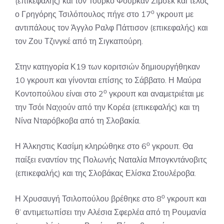
(επικεφαλής) και τον Τούρκο Φουρκάν Σίμσεκ και τέλος
ο
ο Γρηγόρης Τσιλόπουλος πήγε στο 17
γκρουπ με
αντιπάλους τον Άγγλο Ραλφ Πάττισον (επικεφαλής) και
τον Ζου Τζινγκέ από τη Σιγκαπούρη.
Στην κατηγορία Κ19 των κοριτσιών δημιουργήθηκαν
10 γκρουπ και γίνονται επίσης το Σάββατο. Η Μαύρα
ο
Κοντοπούλου είναι στο 2
γκρουπ και αναμετριέται με
την Τσόι Ναχιούν από την Κορέα (επικεφαλής) και τη
Νίνα Νταρόβκοβα από τη Σλοβακία.
ο
Η Άλκηστις Κασίμη κληρώθηκε στο 6
γκρουπ. Θα
παίξει εναντίον της Πολωνής Ναταλία Μπογκντάνοβιτς
(επικεφαλής) και της Σλοβάκας Ελίσκα Στουλέροβα.
ο
Η Χρυσαυγή Τσιλοπούλου βρέθηκε στο 8
γκρουπ και
θ’ αντιμετωπίσει την Αλέσια Σφερλέα από τη Ρουμανία