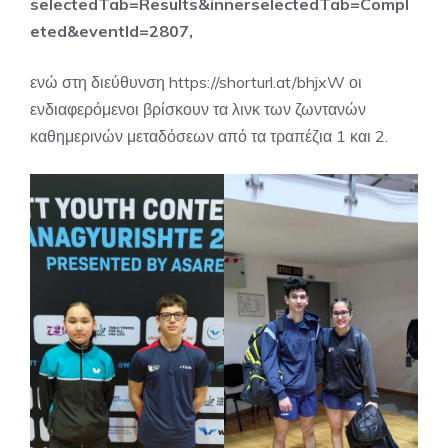
selectedTab=Results&innerselectedTab=Compl
eted&eventId=2807,
ενώ στη διεύθυνση
https://shorturl.at/bhjxW
οι
ενδιαφερόμενοι βρίσκουν τα λινκ των ζωντανών
καθημερινών μεταδόσεων από τα τραπέζια 1 και 2.