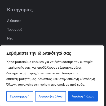
Κατηγορίες
Αίθουσες
Τουρνουά
Νέα
Επιχειρήσεις
Σεβόμαστε την ιδιωτικότητά σας
ΠΟΦΕΠΑ
Χρησιμοποιούμε cookies για να βελτιώσουμε την εμπειρία
ΕΦΟΕΠΑ
περιήγησής σας, να προβάλλουμε εξατομικευμένες
διαφημίσεις ή περιεχόμενο και να αναλύουμε την
Επικοινωνία
επισκεψιμότητά μας. Κάνοντας κλικ στην επιλογή «Αποδοχή
Όλων», συναινείτε στη χρήση των cookies από εμάς.
© 2022 ttnews.gr • Design By Tserts.eu
Προσαρμογή
Απόρριψη όλων
Αποδοχή όλων