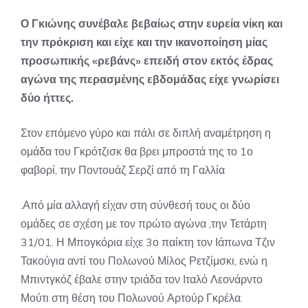
Ο Γκιώνης συνέβαλε βεβαίως στην ευρεία νίκη και
την πρόκριση και είχε και την ικανοποίηση μίας
προσωπικής «ρεβάνς» επειδή στον εκτός έδρας
αγώνα της περασμένης εβδομάδας είχε γνωρίσει
δύο ήττες.
Στον επόμενο γύρο και πάλι σε διπλή αναμέτρηση η
ομάδα του Γκρότζισκ θα βρει μπροστά της το 1ο
φαβορί, την Ποντουάζ Σερζί από τη Γαλλία
.Από μία αλλαγή είχαν στη σύνθεσή τους οι δύο
ομάδες σε σχέση με τον πρώτο αγώνα ,την Τετάρτη
31/01. Η Μπογκόρια είχε 3ο παίκτη τον Ιάπωνα Τζιν
Τακούγια αντί του Πολωνού Μίλος Ρετζίμσκι, ενώ η
Μπιντγκόζ έβαλε στην τριάδα τον Ιταλό Λεονάρντο
Μούτι στη θέση του Πολωνού Αρτούρ Γκρέλα.