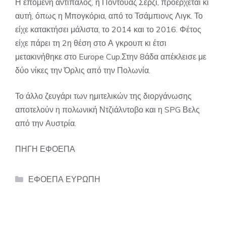
Η επόμενη αντίπαλος, η Ποντουάζ Σερζί, προέρχεται κι
αυτή, όπως η Μπογκόρια, από το Τσάμπιονς Λιγκ. Το
είχε κατακτήσει μάλιστα, το 2014 και το 2016. Φέτος
είχε πάρει τη 2η θέση στο Α γκρουπ κι έτσι
μετακινήθηκε στο Europe Cup.Στην 8άδα απέκλεισε με
δύο νίκες την Όρλις από την Πολωνία.
Το άλλο ζευγάρι των ημιτελικών της διοργάνωσης
αποτελούν η πολωνική Ντζιάλντοβο και η SPG Βελς
από την Αυστρία.
ΠΗΓΗ ΕΦΟΕΠΑ
Categories
ΕΦΟΕΠΑ ΕΥΡΩΠΗ