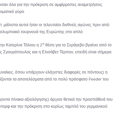
δωσαν όλα για την πρόκριση σε αμφίρροπες αναμετρήσεις
ιματικό γύρο.
στ, μάλιστα αυτοί ήταν οι τελευταίοι διεθνείς αγώνες πριν από
ροολυμπιακό τουρνουά της Ευρώπης στο απλό.
η
την Κατερίνα Τόλιου η 2
θέση για το Σεράγεβο βγαίνει από το
νης Σγουρόπουλος και η Ελισάβετ Τέρπου, επειδή είναι σήμερα
γυναίκες, όπου υπάρχουν ελάχιστες διαφορές σε πόντους) η
ίζονται τα αποτελέσματα από το πολύ πρόσφατο Feeder του
οντα πίνακα αξιολόγησης) άρχισε θετικά την προσπάθειά του
λντορφ και την πρόκριση στο κυρίως ταμπλό του γερμανικού