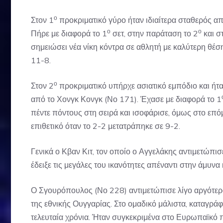
ο
Στον 1
προκριματικό γύρο ήταν ιδιαίτερα σταθερός απ
ο
ο
Πήρε με διαφορά το 1
σετ, στην παράταση το 2
και σ
σημειώσει νέα νίκη κόντρα σε αθλητή με καλύτερη θέση
11-8.
ο
Στον 2
προκριματικό υπήρχε ασιατικό εμπόδιο και ήτ
από το Χονγκ Κονγκ (Νο 171). Έχασε με διαφορά το 1
πέντε πόντους στη σειρά και ισοφάρισε, όμως στο επό
επιθετικό όταν το 2-2 μετατράπηκε σε 9-2.
Γενικά ο Κβαν Κιτ, τον οποίο ο Αγγελάκης αντιμετώπισ
έδειξε τις μεγάλες του ικανότητες απέναντι στην άμυνα 
Ο Σγουρόπουλος (Νο 228) αντιμετώπισε λίγο αργότερα
της εθνικής Ουγγαρίας. Στο ομαδικό μάλιστα, καταγρά
τελευταία χρόνια. Ήταν συγκεκριμένα στο Ευρωπαϊκό