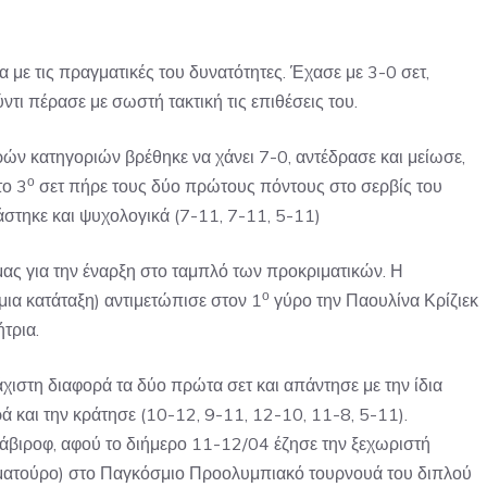
ε τις πραγματικές του δυνατότητες. Έχασε με 3-0 σετ,
ντι πέρασε με σωστή τακτική τις επιθέσεις του.
ν κατηγοριών βρέθηκε να χάνει 7-0, αντέδρασε και μείωσε,
ο
το 3
σετ πήρε τους δύο πρώτους πόντους στο σερβίς του
στηκε και ψυχολογικά (7-11, 7-11, 5-11)
μας για την έναρξη στο ταμπλό των προκριματικών. Η
ο
α κατάταξη) αντιμετώπισε στον 1
γύρο την Παουλίνα Κρίζιεκ
τρια.
χιστη διαφορά τα δύο πρώτα σετ και απάντησε με την ίδια
ά και την κράτησε (10-12, 9-11, 12-10, 11-8, 5-11).
άβιροφ, αφού το διήμερο 11-12/04 έζησε την ξεχωριστή
ταματούρο) στο Παγκόσμιο Προολυμπιακό τουρνουά του διπλού