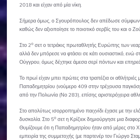
2018 και είχαν από μία νίκη.
Σήμερα όμως, ο Σγουρόπουλος δεν απέδωσε σύμφωνα μ
καθώς δεν αξιοποίησε το ποιοτικό σερβίς του και ο Ζού
ο
Στο 2
σετ ο τετράκις πρωταθλητής Ευρώπης των νεαρώ
αλλά δεν μπόρεσε να φτάσει σε κάτι ουσιαστικό, ενώ σ
Ούγγρου, όμως δέχτηκε άμεσα σερί πόντων και επηρεά
Το πρωί είχαν μπει πρώτες στα τραπέζια οι αθλήτριές 
Παπαδημητρίου (νούμερο 409 στην τρέχουσα παγκόσμι
από την Πολωνία (Νο 283), επίσης αριστερόχειρα αθλή
Στο απολύτως ισορροπημένο παιχνίδι έχασε με την ελά
ο
δυσκολία. Στο 5
σετ η Κρίζιεκ δημιούργησε μια διαφορ
Θυμίζουμε ότι η Παπαδημητρίου ήταν από μέρες στο Χ
εμπειρία της συμμετοχής (με παρτενέρ τον Γιώργο Σ