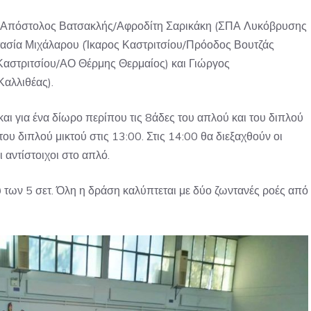
λό, Απόστολος Βατσακλής/Αφροδίτη Σαρικάκη (ΣΠΑ Λυκόβρυσης
ασία Μιχάλαρου (Ίκαρος Καστριτσίου/Πρόοδος Βουτζάς
Καστριτσίου/ΑΟ Θέρμης Θερμαίος) και Γιώργος
αλλιθέας).
αι για ένα δίωρο περίπου τις 8άδες του απλού και του διπλού
ου διπλού μικτού στις 13:00. Στις 14:00 θα διεξαχθούν οι
ι αντίστοιχοι στο απλό.
υ των 5 σετ. Όλη η δράση καλύπτεται με δύο ζωντανές ροές από