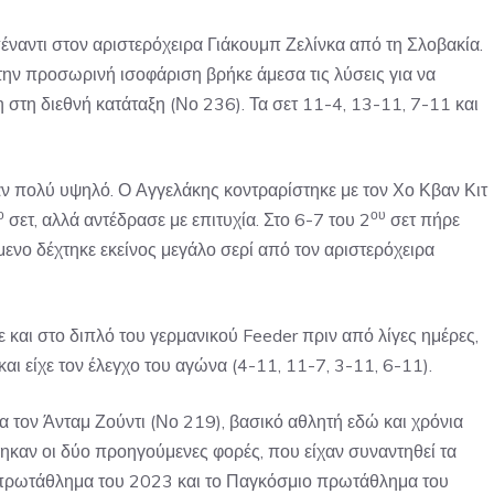
έναντι στον αριστερόχειρα Γιάκουμπ Ζελίνκα από τη Σλοβακία.
την προσωρινή ισοφάριση βρήκε άμεσα τις λύσεις για να
 στη διεθνή κατάταξη (Νο 236). Τα σετ 11-4, 13-11, 7-11 και
αν πολύ υψηλό. Ο Αγγελάκης κοντραρίστηκε με τον Χο Κβαν Κιτ
ο
ου
σετ, αλλά αντέδρασε με επιτυχία. Στο 6-7 του 2
σετ πήρε
μενο δέχτηκε εκείνος μεγάλο σερί από τον αριστερόχειρα
ε και στο διπλό του γερμανικού Feeder πριν από λίγες ημέρες,
και είχε τον έλεγχο του αγώνα (4-11, 11-7, 3-11, 6-11).
 τον Άνταμ Ζούντι (Νο 219), βασικό αθλητή εδώ και χρόνια
φηκαν οι δύο προηγούμενες φορές, που είχαν συναντηθεί τα
 πρωτάθλημα του 2023 και το Παγκόσμιο πρωτάθλημα του