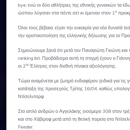
bye, ενώ οι δύο αθλήτριες της εθνικής γυναικών τα έ
ο
ώσπου λύγισαν στα πέντε σετ κι έμειναν στον 1
προκρ
Όλοι τους βέβαια, είχαν την ευκαιρία για νέα δυνατά τε
την οριστικοποίηση της ελληνικής δήλωσης για το Π
Σημειώνουμε ξανά ότι μετά τον Παναγιώτη Γκιώνη και 
ranking list. Προβάδισμα αυτή τη στιγμή έχουν ο Γιάν
οι
οι 2
Έλληνες στον διεθνή πίνακα αξιολόγησης.
Τώρα αναμένεται με ζωηρό ενδιαφέρον (ειδικά για τις 
κατάταξη της προσεχούς Τρίτης 16/04, καθώς υπολογ
Ντίσελντορφ.
Στο απλό ανδρών ο Αγγελάκης (νούμερο 308 στον τρέχ
και στο Χάβιροφ μετά από τη θετική πορεία στο Ντίσε
Feeder.