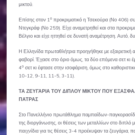
μικτού.
ο
Επίσης στον 1
προκριματικό η Τσεκούρα (Νο 406) συ
Ντεγκράφ (Νο 259). Είχε αναμετρηθεί και στα προκριμ
Βέλγιο και είχε ηττηθεί σε δυνατή αναμέτρηση. Αυτό, δ
Η Ελληνίδα πρωταθλήτρια προηγήθηκε με εξαιρετική απ
φαβορί. Έχασε στο όριο όμως, τα δύο επόμενα σετ κι 
ο
4
σετ κι έφτασε στην ισοφάριση, όμως στο καθοριστικ
10-12, 9-11, 11-5, 3-11).
ΤΑ ΖΕΥΓΑΡΙΑ ΤΟΥ ΔΙΠΛΟΥ ΜΙΚΤΟΥ ΠΟΥ ΕΞΑΣΦ
ΠΑΤΡΑΣ
Στο Πανελλήνιο πρωτάθλημα παμπαίδων-παγκορασίδων
της διοργάνωσης, οι θέσεις των μεταλλίων στο διπλό μ
παιχνίδια για τις θέσεις 3-4 προέκυψαν τα ζευγάρια, 