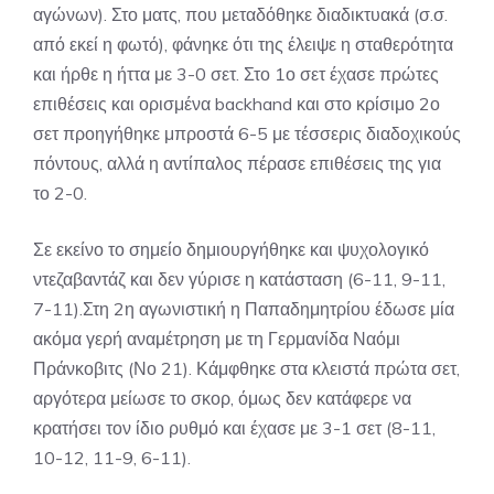
αγώνων). Στο ματς, που μεταδόθηκε διαδικτυακά (σ.σ.
από εκεί η φωτό), φάνηκε ότι της έλειψε η σταθερότητα
και ήρθε η ήττα με 3-0 σετ. Στο 1ο σετ έχασε πρώτες
επιθέσεις και ορισμένα backhand και στο κρίσιμο 2ο
σετ προηγήθηκε μπροστά 6-5 με τέσσερις διαδοχικούς
πόντους, αλλά η αντίπαλος πέρασε επιθέσεις της για
το 2-0.
Σε εκείνο το σημείο δημιουργήθηκε και ψυχολογικό
ντεζαβαντάζ και δεν γύρισε η κατάσταση (6-11, 9-11,
7-11).Στη 2η αγωνιστική η Παπαδημητρίου έδωσε μία
ακόμα γερή αναμέτρηση με τη Γερμανίδα Ναόμι
Πράνκοβιτς (Νο 21). Κάμφθηκε στα κλειστά πρώτα σετ,
αργότερα μείωσε το σκορ, όμως δεν κατάφερε να
κρατήσει τον ίδιο ρυθμό και έχασε με 3-1 σετ (8-11,
10-12, 11-9, 6-11).