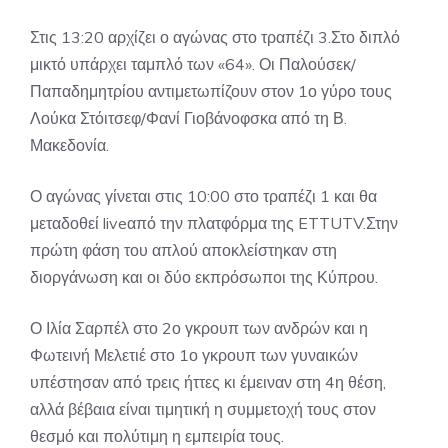
Στις 13:20 αρχίζει ο αγώνας στο τραπέζι 3.Στο διπλό
μικτό υπάρχει ταμπλό των «64». Οι Παλούσεκ/
Παπαδημητρίου αντιμετωπίζουν στον 1ο γύρο τους
Λούκα Στόιτσεφ/Φανί Γιοβάνοφσκα από τη Β.
Μακεδονία.
Ο αγώνας γίνεται στις 10:00 στο τραπέζι 1 και θα
μεταδοθεί liveαπό την πλατφόρμα της ETTUTV.Στην
πρώτη φάση του απλού αποκλείστηκαν στη
διοργάνωση και οι δύο εκπρόσωποι της Κύπρου.
Ο Ιλία Σαρπέλ στο 2ο γκρουπ των ανδρών και η
Φωτεινή Μελετιέ στο 1ο γκρουπ των γυναικών
υπέστησαν από τρεις ήττες κι έμειναν στη 4η θέση,
αλλά βέβαια είναι τιμητική η συμμετοχή τους στον
θεσμό και πολύτιμη η εμπειρία τους.