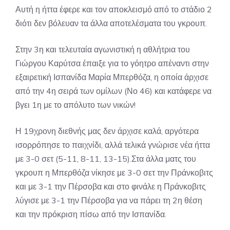
Αυτή η ήττα έφερε και τον αποκλεισμό από το στάδιο 2
διότι δεν βόλευαν τα άλλα αποτελέσματα του γκρουπ.
Στην 3η και τελευταία αγωνιστική η αθλήτρια του
Γιώργου Καρύτσα έπαιξε για το γόητρο απέναντι στην
εξαιρετική Ισπανίδα Μαρία Μπερθόζα, η οποία άρχισε
από την 4η σειρά των ομίλων (Νο 46) και κατάφερε να
βγει 1η με το απόλυτο των νικών!
Η 19χρονη διεθνής μας δεν άρχισε καλά, αργότερα
ισορρόπησε το παιχνίδι, αλλά τελικά γνώρισε νέα ήττα
με 3-0 σετ (5-11, 8-11, 13-15).Στα άλλα ματς του
γκρουπ η Μπερθόζα νίκησε με 3-0 σετ την Πράνκοβιτς
και με 3-1 την Πέρσοβα και στο φινάλε η Πράνκοβιτς
λύγισε με 3-1 την Πέρσοβα για να πάρει τη 2η θέση
και την πρόκριση πίσω από την Ισπανίδα.