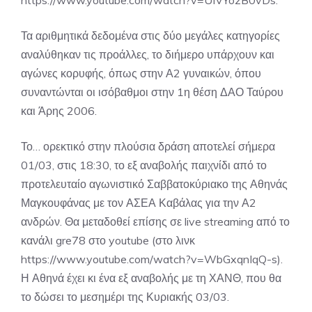
https://www.youtube.com/watch?v=UIVYozB0vDs.
Τα αριθμητικά δεδομένα στις δύο μεγάλες κατηγορίες
αναλύθηκαν τις προάλλες, το διήμερο υπάρχουν και
αγώνες κορυφής, όπως στην Α2 γυναικών, όπου
συναντώνται οι ισόβαθμοι στην 1η θέση ΔΑΟ Ταύρου
και Άρης 2006.
Το… ορεκτικό στην πλούσια δράση αποτελεί σήμερα
01/03, στις 18:30, το εξ αναβολής παιχνίδι από το
προτελευταίο αγωνιστικό Σαββατοκύριακο της Αθηνάς
Μαγκουφάνας με τον ΑΣΕΑ Καβάλας για την Α2
ανδρών. Θα μεταδοθεί επίσης σε live streaming από το
κανάλι gre78 στο youtube (στο λινκ
https://www.youtube.com/watch?v=WbGxqnIqQ-s).
Η Αθηνά έχει κι ένα εξ αναβολής με τη ΧΑΝΘ, που θα
το δώσει το μεσημέρι της Κυριακής 03/03.