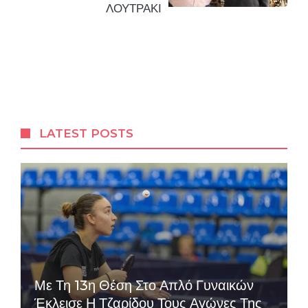
ΛΟΥΤΡΑΚΙ
LATEST POSTS
Με Τη 13η Θέση Στο Απλό Γυναικών
Έκλεισε Η Τζαρίδου Τους Αγώνες Της