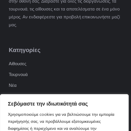
στην οθόνη σας. Διαβάστε για όλες τις διοργανώσεις, τα
τουρνουά, τις αίθουσες και τα αποτελέσματα σε ένα μόνο
μέρος. Αν ενδιαφέρεστε για προβολή επικοινωνήστε μαζί
μας.
Κατηγορίες
Αίθουσες
Τουρνουά
Νέα
Επιχειρήσεις
Σεβόμαστε την ιδιωτικότητά σας
ΠΟΦΕΠΑ
Χρησιμοποιούμε cookies για να βελτιώσουμε την εμπειρία
ΕΦΟΕΠΑ
περιήγησής σας, να προβάλλουμε εξατομικευμένες
διαφημίσεις ή περιεχόμενο και να αναλύουμε την
Επικοινωνία