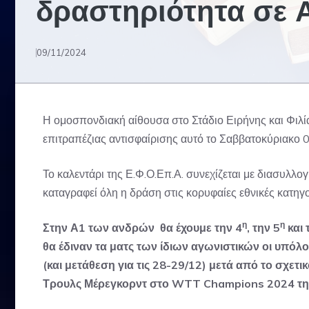
δραστηριότητα σε Α
09/11/2024
Η ομοσπονδιακή αίθουσα στο Στάδιο Ειρήνης και Φιλίας
επιτραπέζιας αντισφαίρισης αυτό το Σαββατοκύριακο 0
Το καλεντάρι της Ε.Φ.Ο.Επ.Α. συνεχίζεται με διασυλλ
καταγραφεί όλη η δράση στις κορυφαίες εθνικές κατηγο
η
η
Στην Α1 των ανδρών θα έχουμε την 4
, την 5
και 
θα έδιναν τα ματς των ίδιων αγωνιστικών οι υπόλ
(και μετάθεση για τις 28-29/12) μετά από το σχετ
Τρουλς Μέρεγκορντ στο WTT Champions 2024 της 