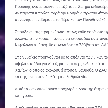
Στην Α1 γυναικών εμφανίζουν από δύο νίκες μετά το ξ
Κυριακής αναμετρώνται μεταξύ τους. Ζωηρό ενδιαφέρον
να παρατάξει πρώτη φορά την Ρουμάνα πρωταθλήτρια
συναντήσει τις Σάρισες, το Πέρα και τον Παναθηναϊκό.
Σπουδαία ματς προμηνύονται, όπως κάθε φορά, στα π
αλλαγές στην κορυφή, καθώς θα έχουμε δύο ματς ανά
Κεφαλονιά & Ιθάκη θα συναντήσει το Σάββατο τον ΔΑ
Στις γυναίκες προηγούνται με το απόλυτο των νικών τ
υψηλά εμπόδια για ν’ αυξήσουν το σερί, ενδεικτικά ση
Χανίων, ο οποίος ακολουθεί στους 5 βαθμούς. Ο ΔΑΟΤ
η
επίσης είναι στην 3
θέση της βαθμολογίας.
Αυτό το Σαββατοκύριακο προχωρά η δραστηριότητα και
κατηγορίες.
Αναλυτικά το πρόγραμμα του διημέρου στο ΣΕΦ: