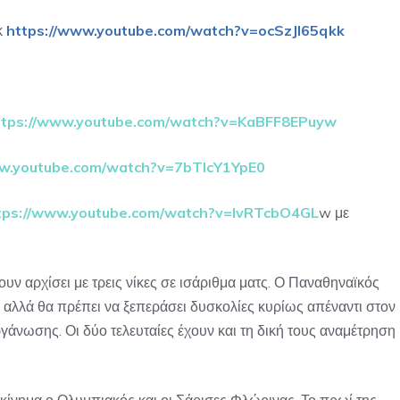
κ
https://www.youtube.com/watch?v=ocSzJl65qkk
ttps://www.youtube.com/watch?v=KaBFF8EPuyw
ww.youtube.com/watch?v=7bTIcY1YpE0
tps://www.youtube.com/watch?v=IvRTcbO4GL
w
με
ν αρχίσει με τρεις νίκες σε ισάριθμα ματς. Ο Παναθηναϊκός
ί, αλλά θα πρέπει να ξεπεράσει δυσκολίες κυρίως απέναντι στον
άνωσης. Οι δύο τελευταίες έχουν και τη δική τους αναμέτρηση