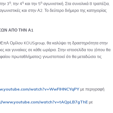
η
η
η
την 3
, την 4
και την 5
αγωνιστική. Στα συνολικά 8 τραπέζια,
γωνιστικές και στην Α2. Το δεύτερο διήμερο της κατηγορίας
ΕΩΝ ΑΠΟ ΤΗΝ Α1
ΦΟΕπΑ
Ομίλου KOUSgroup
, θα καλύψει τη δραστηριότητα στην
ρες και γυναίκες σε κάθε ωράριο. Στην ιστοσελίδα του (όπου θα
υφαίου πρωταθλήματος) γνωστοποιεί ότι θα μεταδώσει τις
ww.youtube.com/watch?v=WwFIHNCYqP
Y
με περιγραφή
://www.youtube.com/watch?v=tAQpLB7gThE
με