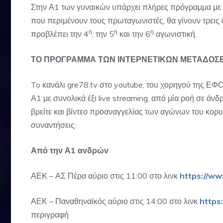
Στην Α1 των γυναικών υπάρχει πλήρες πρόγραμμα με 
που περιμένουν τους πρωταγωνιστές, θα γίνουν τρεις α
η
η
η
προβλέπει την 4
, την 5
και την 6
αγωνιστική.
ΤΟ ΠΡΟΓΡΑΜΜΑ ΤΩΝ ΙΝΤΕΡΝΕΤΙΚΩΝ ΜΕΤΑΔΟΣ
To
κανάλι gre78.tv στο youtube
, του χορηγού της Ε
Α1 με συνολικά έξι live streaming, από μία ροή σε άνδ
βρείτε και βίντεο προαναγγελίας των αγώνων του κορ
συναντήσεις:
Από την Α1 ανδρών
ΑΕΚ – ΑΣ Πέρα αύριο στις 11:00 στο λινκ
https://w
ΑΕΚ – Παναθηναϊκός αύριο στις 14:00 στο λινκ
h
ttps
περιγραφή