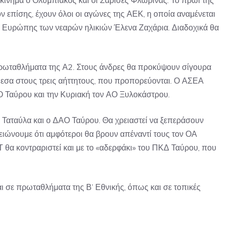
εκίνημα ο Ολυμπιακός και οι Σάρισες Φλώρινας. Το πρωί της
 επίσης, έχουν όλοι οι αγώνες της ΑΕΚ, η οποία αναμένεται
 Ευρώπης των νεαρών ηλικιών Έλενα Ζαχάρια. Διαδοχικά θα
ρωταθλήματα της Α2. Στους άνδρες θα προκύψουν σίγουρα
μεσα στους τρεις αήττητους, που προπορεύονται. Ο ΑΣΕΑ
Ο Ταύρου και την Κυριακή τον ΑΟ Ξυλοκάστρου.
α Ταταύλα και ο ΔΑΟ Ταύρου. Θα χρειαστεί να ξεπεράσουν
μειώνουμε ότι αμφότεροι θα βρουν απέναντί τους τον ΟΑ
 θα κοντραριστεί και με το «αδερφάκι» του ΠΚΔ Ταύρου, που
 σε πρωταθλήματα της Β’ Εθνικής, όπως και σε τοπικές