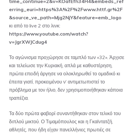
time_continue=2&v=KOafEfh34H4&embeds_ref
erring_euri=https%3A%2F%2Fwww.httf.gr%2F
&source_ve_path=Mjg2NjY&feature=emb_logo
κι από το live 2 στο λινκ:
https://www.youtube.com/watch?
v=JgrXWJCdug4
Το αγώνισμα προχώρησε σε ταμπλό των «32». Άρχισε
και τελείωσε την Κυριακή, απλά με καθυστέρηση,
πρώτα επειδή άργησε να ολοκληρωθεί το ομαδικό κι
έπειτα γιατί, προκειμένου ν’ αντιμετωπιστεί το
πρόβλημα με τον ήλιο, δεν χρησιμοποιήθηκαν κάποια
τραπέζια.
Τα δύο πρώτα φαβορί συναντήθηκαν στον τελικό του
διπλού μικτού. Ο Τιμαμόπουλος και η Γκαϊντατζή,
αθλητές, που ήδη είχαν πανελλήνιες πρωτιές σε