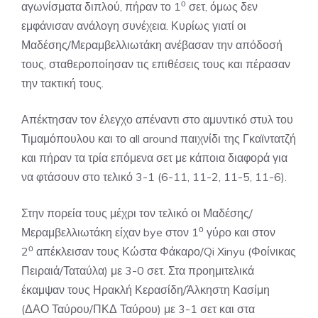
ο
αγωνίσματα διπλού, πήραν το 1
σετ, όμως δεν
εμφάνισαν ανάλογη συνέχεια. Κυρίως γιατί οι
Μαδέσης/Μεραμβελλιωτάκη ανέβασαν την απόδοσή
τους, σταθεροποίησαν τις επιθέσεις τους και πέρασαν
την τακτική τους.
Απέκτησαν τον έλεγχο απέναντι στο αμυντικό στυλ του
Τιμαμόπουλου και το all around παιχνίδι της Γκαϊντατζή
και πήραν τα τρία επόμενα σετ με κάποια διαφορά για
να φτάσουν στο τελικό 3-1 (6-11, 11-2, 11-5, 11-6).
Στην πορεία τους μέχρι τον τελικό οι Μαδέσης/
ο
Μεραμβελλιωτάκη είχαν bye στον 1
γύρο και στον
ο
2
απέκλεισαν τους Κώστα Φάκαρο/Qi Xinyu (Φοίνικας
Πειραιά/Ταταύλα) με 3-0 σετ. Στα προημιτελικά
έκαμψαν τους Ηρακλή Κερασίδη/Άλκηστη Κασίμη
(ΔΑΟ Ταύρου/ΠΚΔ Ταύρου) με 3-1 σετ και στα