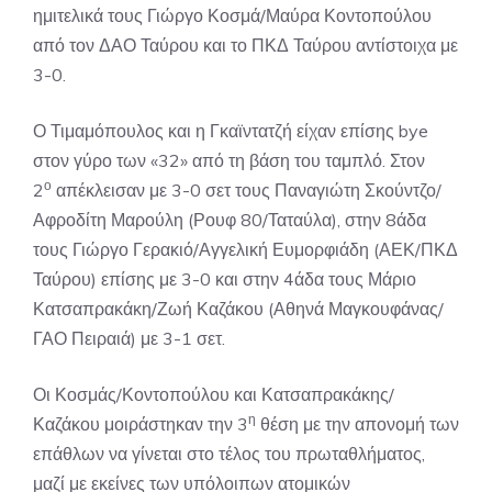
ημιτελικά τους Γιώργο Κοσμά/Μαύρα Κοντοπούλου
από τον ΔΑΟ Ταύρου και το ΠΚΔ Ταύρου αντίστοιχα με
3-0.
Ο Τιμαμόπουλος και η Γκαϊντατζή είχαν επίσης bye
στον γύρο των «32» από τη βάση του ταμπλό. Στον
ο
2
απέκλεισαν με 3-0 σετ τους Παναγιώτη Σκούντζο/
Αφροδίτη Μαρούλη (Ρουφ 80/Ταταύλα), στην 8άδα
τους Γιώργο Γερακιό/Αγγελική Ευμορφιάδη (ΑΕΚ/ΠΚΔ
Ταύρου) επίσης με 3-0 και στην 4άδα τους Μάριο
Κατσαπρακάκη/Ζωή Καζάκου (Αθηνά Μαγκουφάνας/
ΓΑΟ Πειραιά) με 3-1 σετ.
Οι Κοσμάς/Κοντοπούλου και Κατσαπρακάκης/
η
Καζάκου μοιράστηκαν την 3
θέση με την απονομή των
επάθλων να γίνεται στο τέλος του πρωταθλήματος,
μαζί με εκείνες των υπόλοιπων ατομικών