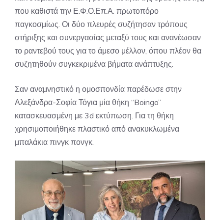
που καθιστά την Ε.Φ.Ο.Επ.Α. πρωτοπόρο
παγκοσμίως. Οι δύο πλευρές συζήτησαν τρόπους
στήριξης και συνεργασίας μεταξύ τους και ανανέωσαν
το ραντεβού τους για το άμεσο μέλλον, όπου πλέον θα
συζητηθούν συγκεκριμένα βήματα ανάπτυξης.
Σαν αναμνηστικό η ομοσπονδία παρέδωσε στην
Αλεξάνδρα-Σοφία Τόγια μία θήκη “Boingo”
κατασκευασμένη με 3d εκτύπωση. Για τη θήκη
χρησιμοποιήθηκε πλαστικό από ανακυκλωμένα
μπαλάκια πινγκ πονγκ.