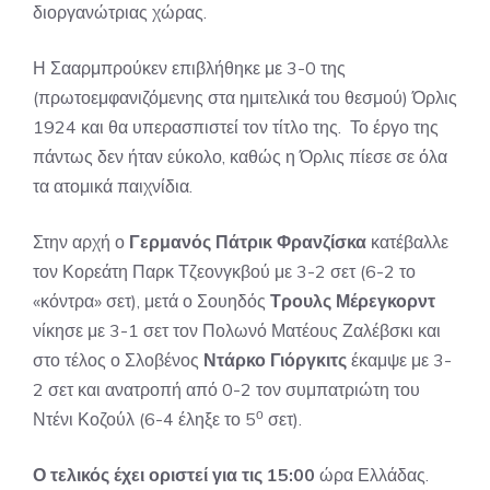
διοργανώτριας χώρας.
Η Σααρμπρούκεν επιβλήθηκε με 3-0 της
(πρωτοεμφανιζόμενης στα ημιτελικά του θεσμού) Όρλις
1924 και θα υπερασπιστεί τον τίτλο της. Το έργο της
πάντως δεν ήταν εύκολο, καθώς η Όρλις πίεσε σε όλα
τα ατομικά παιχνίδια.
Στην αρχή ο
Γερμανός Πάτρικ Φρανζίσκα
κατέβαλλε
τον Κορεάτη Παρκ Τζεονγκβού με 3-2 σετ (6-2 το
«κόντρα» σετ), μετά ο Σουηδός
Τρουλς Μέρεγκορντ
νίκησε με 3-1 σετ τον Πολωνό Ματέους Ζαλέβσκι και
στο τέλος ο Σλοβένος
Ντάρκο Γιόργκιτς
έκαμψε με 3-
2 σετ και ανατροπή από 0-2 τον συμπατριώτη του
ο
Ντένι Κοζούλ (6-4 έληξε το 5
σετ).
Ο τελικός έχει οριστεί για τις 15:00
ώρα Ελλάδας.