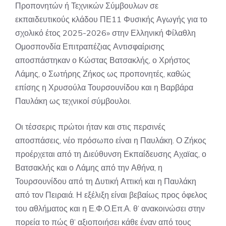
Προπονητών ή Τεχνικών Σύμβουλων σε
εκπαιδευτικούς κλάδου ΠΕ11 Φυσικής Αγωγής για το
σχολικό έτος 2025-2026» στην Ελληνική Φίλαθλη
Ομοσπονδία Επιτραπέζιας Αντισφαίρισης
αποσπάστηκαν ο Κώστας Βατσακλής, ο Χρήστος
Λάμης, ο Σωτήρης Ζήκος ως προπονητές, καθώς
επίσης η Χρυσούλα Τουρσουνίδου και η Βαρβάρα
Παυλάκη ως τεχνικοί σύμβουλοι.
Οι τέσσερις πρώτοι ήταν και στις περσινές
αποσπάσεις, νέο πρόσωπο είναι η Παυλάκη. Ο Ζήκος
προέρχεται από τη Διεύθυνση Εκπαίδευσης Αχαϊας, ο
Βατσακλής και ο Λάμης από την Αθήνα, η
Τουρσουνίδου από τη Δυτική Αττική και η Παυλάκη
από τον Πειραιά. Η εξέλιξη είναι βεβαίως προς όφελος
του αθλήματος και η Ε.Φ.Ο.Επ.Α. θ’ ανακοινώσει στην
πορεία το πώς θ’ αξιοποιήσει κάθε έναν από τους