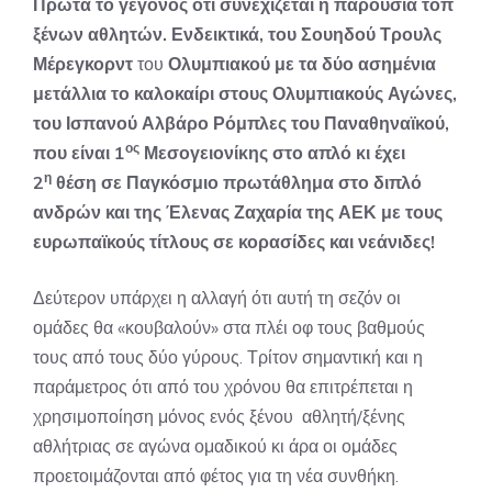
Πρώτα το γεγονός ότι συνεχίζεται η παρουσία τοπ
ξένων αθλητών. Ενδεικτικά, του Σουηδού Τρουλς
Μέρεγκορντ
του
Ολυμπιακού με τα δύο ασημένια
μετάλλια το καλοκαίρι στους Ολυμπιακούς Αγώνες,
του Ισπανού Αλβάρο Ρόμπλες του Παναθηναϊκού,
ος
που είναι 1
Μεσογειονίκης στο απλό κι έχει
η
2
θέση σε Παγκόσμιο πρωτάθλημα στο διπλό
ανδρών και της Έλενας Ζαχαρία της ΑΕΚ με τους
ευρωπαϊκούς τίτλους σε κορασίδες και νεάνιδες!
Δεύτερον υπάρχει η αλλαγή ότι αυτή τη σεζόν οι
ομάδες θα «κουβαλούν» στα πλέι οφ τους βαθμούς
τους από τους δύο γύρους. Τρίτον σημαντική και η
παράμετρος ότι από του χρόνου θα επιτρέπεται η
χρησιμοποίηση μόνος ενός ξένου αθλητή/ξένης
αθλήτριας σε αγώνα ομαδικού κι άρα οι ομάδες
προετοιμάζονται από φέτος για τη νέα συνθήκη.