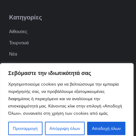
Κατηγορίες
Αίθουσες
Τουρνουά
Νέα
Επιχειρήσεις
Σεβόμαστε την ιδιωτικότητά σας
ΠΟΦΕΠΑ
Χρησιμοποιούμε cookies για να βελτιώσουμε την εμπειρία
ΕΦΟΕΠΑ
περιήγησής σας, να προβάλλουμε εξατομικευμένες
διαφημίσεις ή περιεχόμενο και να αναλύουμε την
Επικοινωνία
επισκεψιμότητά μας. Κάνοντας κλικ στην επιλογή «Αποδοχή
Όλων», συναινείτε στη χρήση των cookies από εμάς.
© 2022 ttnews.gr • Design By Tserts.eu
Προσαρμογή
Απόρριψη όλων
Αποδοχή όλων