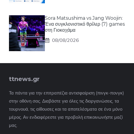
Sora Matsushima vs Jang Woojin:
Ένα συγκλονιστικό θρίλερ (7) games
στη Γιοκοχάμα
08/08/2026
ttnews.gr
Τα πάντα για την επιτραπέζια αντισφαίριση (πινγκ-πονγκ)
στην οθόνη σας. Διαβάστε για όλες τις διοργανώσεις, τα
τουρνουά, τις αίθουσες και τα αποτελέσματα σε ένα μόνο
μέρος. Αν ενδιαφέρεστε για προβολή επικοινωνήστε μαζί
μας.