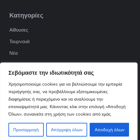
Κατηγορίες
Αίθουσες
Τουρνουά
Νέα
Επιχειρήσεις
Σεβόμαστε την ιδιωτικότητά σας
ΠΟΦΕΠΑ
Χρησιμοποιούμε cookies για να βελτιώσουμε την εμπειρία
ΕΦΟΕΠΑ
περιήγησής σας, να προβάλλουμε εξατομικευμένες
διαφημίσεις ή περιεχόμενο και να αναλύουμε την
Επικοινωνία
επισκεψιμότητά μας. Κάνοντας κλικ στην επιλογή «Αποδοχή
Όλων», συναινείτε στη χρήση των cookies από εμάς.
© 2022 ttnews.gr • Design By Tserts.eu
Προσαρμογή
Απόρριψη όλων
Αποδοχή όλων