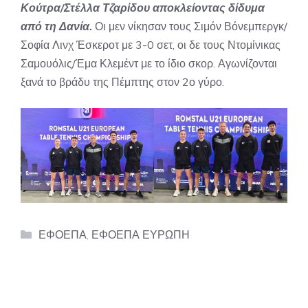
Κούτρα/Στέλλα Τζαρίδου αποκλείοντας δίδυμα
από τη Δανία.
Οι μεν νίκησαν τους Σιμόν Βόνεμπεργκ/
Σοφία Λινχ Έσκεροτ με 3-0 σετ, οι δε τους Ντομίνικας
Σαμουόλις/Έμα Κλεμέντ με το ίδιο σκορ. Αγωνίζονται
ξανά το βράδυ της Πέμπτης στον 2ο γύρο.
Categories
ΕΦΟΕΠΑ
,
ΕΦΟΕΠΑ ΕΥΡΩΠΗ