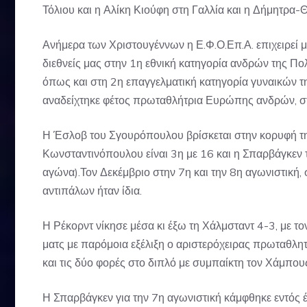
Τόλιου και η Αλίκη Κιούφη στη Γαλλία και η Δήμητρα
Ανήμερα των Χριστουγέννων η Ε.Φ.Ο.Επ.Α. επιχειρεί 
διεθνείς μας στην 1η εθνική κατηγορία ανδρών της Πολ
όπως και στη 2η επαγγελματική κατηγορία γυναικών τη
αναδείχτηκε φέτος πρωταθλήτρια Ευρώπης ανδρών, στο
Η Έσλοβ του Σγουρόπουλου βρίσκεται στην κορυφή τη
Κωνσταντινόπουλου είναι 3η με 16 και η Σπαρβάγκεν 
αγώνα).Τον Δεκέμβριο στην 7η και την 8η αγωνιστική, 
αντιπάλων ήταν ίδια.
Η Ρέκορντ νίκησε μέσα κι έξω τη Χάλμσταντ 4-3, με τ
ματς με παρόμοια εξέλιξη ο αριστερόχειρας πρωταθλητή
και τις δύο φορές στο διπλό με συμπαίκτη τον Χάμπου
Η Σπαρβάγκεν για την 7η αγωνιστική κάμφθηκε εντός 