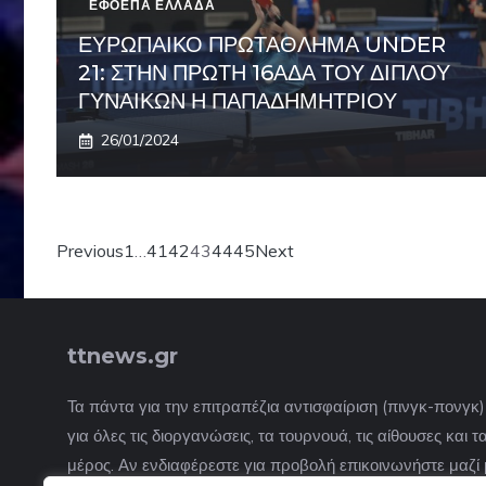
ΕΦΟΕΠΑ ΕΛΛΑΔΑ
ΕΥΡΩΠΑΙΚΟ ΠΡΩΤΑΘΛΗΜΑ UNDER
21: ΣΤΗΝ ΠΡΩΤΗ 16ΑΔΑ ΤΟΥ ΔΙΠΛΟΥ
ΓΥΝΑΙΚΩΝ Η ΠΑΠΑΔΗΜΗΤΡΙΟΥ
26/01/2024
Previous
1
…
41
42
43
44
45
Next
ttnews.gr
Τα πάντα για την επιτραπέζια αντισφαίριση (πινγκ-πονγκ
για όλες τις διοργανώσεις, τα τουρνουά, τις αίθουσες και
μέρος. Αν ενδιαφέρεστε για προβολή επικοινωνήστε μαζί 