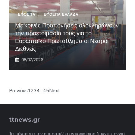
ΕΦΟΕΠΑ
,
ΕΦΟΕΠΑ ΕΛΛΑΔΑ
Με κοινές Προπονήσεις ολοκληρώνουν
την προετοιμασία τους για το
Ευρωπαϊκό Πρωτάθλημα οι Νεαροί
Διεθνείς
08/07/2026
Previous
1
2
3
4
…
45
Next
ttnews.gr
Τα πάντα για την επιτραπέζια αντισφαίριση (πινγκ-πονγκ)