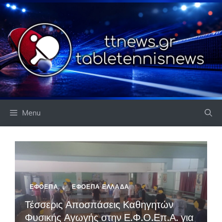
Skip
to
content
Menu
ΕΦΟΕΠΑ
,
ΕΦΟΕΠΑ ΕΛΛΑΔΑ
Τέσσερις Αποσπάσεις Καθηγητών
Φυσικής Αγωγής στην Ε.Φ.Ο.Επ.Α. για